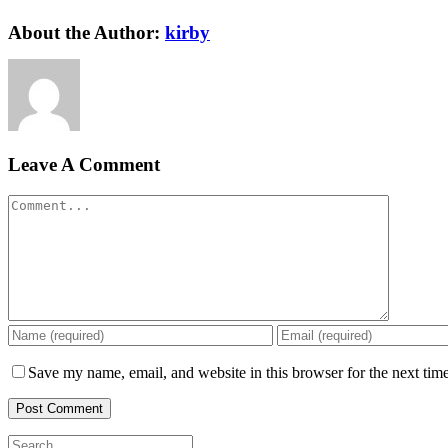
Facebook
Twitter
Reddit
LinkedIn
WhatsApp
Tumblr
Pinterest
Vk
Email
About the Author:
kirby
Leave A Comment
Comment
Save my name, email, and website in this browser for the next tim
Search