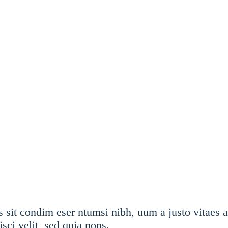
 sit condim eser ntumsi nibh, uum a justo vitaes 
sci velit, sed quia nons.