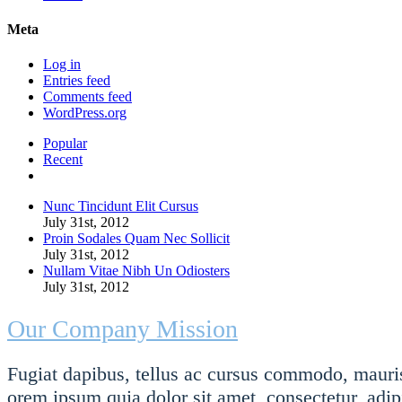
Meta
Log in
Entries feed
Comments feed
WordPress.org
Popular
Recent
Comments
Nunc Tincidunt Elit Cursus
July 31st, 2012
Proin Sodales Quam Nec Sollicit
July 31st, 2012
Nullam Vitae Nibh Un Odiosters
July 31st, 2012
Our Company Mission
Fugiat dapibus, tellus ac cursus commodo, mauris
orem ipsum quia dolor sit amet, consectetur, adipi