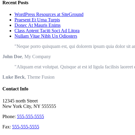
Recent Posts
WordPress Resources at SiteGround
Praesent Et Urna Turpis
Donec At Mauris Enims
Class Aptent Taciti Soci Ad Litora
Nullam Vitae Nibh Un Odiosters
Neque porro quisquam est, qui dolorem ipsum quia dolor sit am
John Doe
,
My Company
Aliquam erat volutpat. Quisque at est id ligula facilisis laoreet
Luke Beck
,
Theme Fusion
Contact Info
12345 north Street
New York City, NY 555555
Phone:
555-555-5555
Fax:
555-555-5555