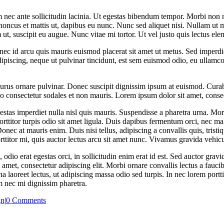
nec ante sollicitudin lacinia. Ut egestas bibendum tempor. Morbi non nib
 rhoncus et mattis ut, dapibus eu nunc. Nunc sed aliquet nisi. Nullam ut
m ut, suscipit eu augue. Nunc vitae mi tortor. Ut vel justo quis lectus e
nec id arcu quis mauris euismod placerat sit amet ut metus. Sed imperdie
ipiscing, neque ut pulvinar tincidunt, est sem euismod odio, eu ullamcor
 purus ornare pulvinar. Donec suscipit dignissim ipsum at euismod. Cur
consectetur sodales et non mauris. Lorem ipsum dolor sit amet, consect
stas imperdiet nulla nisl quis mauris. Suspendisse a pharetra urna. Mor
orttitor turpis odio sit amet ligula. Duis dapibus fermentum orci, nec ma
Donec at mauris enim. Duis nisi tellus, adipiscing a convallis quis, tristi
porttitor mi, quis auctor lectus arcu sit amet nunc. Vivamus gravida vehic
odio erat egestas orci, in sollicitudin enim erat id est. Sed auctor gravi
, consectetur adipiscing elit. Morbi ornare convallis lectus a faucibus
 laoreet lectus, ut adipiscing massa odio sed turpis. In nec lorem porttit
m nec mi dignissim pharetra.
gn
|
0 Comments