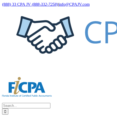
Skip
LinkedIn
(888) 33 CPA JV
(888-332-7258)
|
info@CPAJV.com
to
content
Search
for: