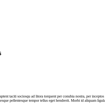
s
s aptent taciti sociosqu ad litora torquent per conubia nostra, per incept
entesque pellentesque tempor tellus eget hendrerit. Morbi id aliquam lig