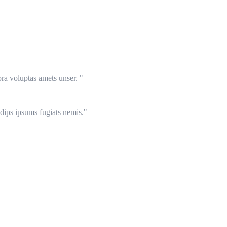
ora voluptas amets unser.
sadips ipsums fugiats nemis.