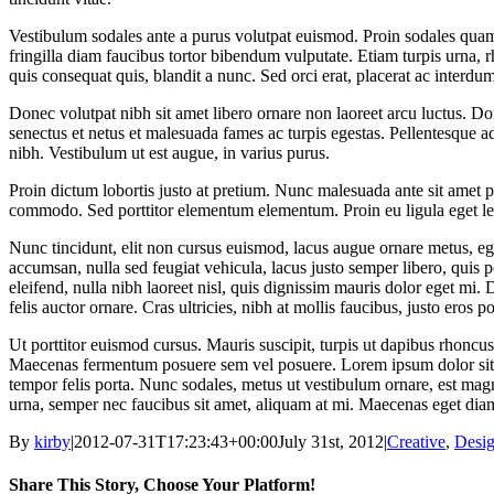
Vestibulum sodales ante a purus volutpat euismod. Proin sodales quam 
fringilla diam faucibus tortor bibendum vulputate. Etiam turpis urna,
quis consequat quis, blandit a nunc. Sed orci erat, placerat ac interdu
Donec volutpat nibh sit amet libero ornare non laoreet arcu luctus. Do
senectus et netus et malesuada fames ac turpis egestas. Pellentesque ad
nibh. Vestibulum ut est augue, in varius purus.
Proin dictum lobortis justo at pretium. Nunc malesuada ante sit amet
commodo. Sed porttitor elementum elementum. Proin eu ligula eget leo 
Nunc tincidunt, elit non cursus euismod, lacus augue ornare metus, ege
accumsan, nulla sed feugiat vehicula, lacus justo semper libero, quis p
eleifend, nulla nibh laoreet nisl, quis dignissim mauris dolor eget mi. 
felis auctor ornare. Cras ultricies, nibh at mollis faucibus, justo eros 
Ut porttitor euismod cursus. Mauris suscipit, turpis ut dapibus rhoncus, 
Maecenas fermentum posuere sem vel posuere. Lorem ipsum dolor sit amet
tempor felis porta. Nunc sodales, metus ut vestibulum ornare, est magna
urna, semper nec faucibus sit amet, aliquam at mi. Maecenas eget dia
By
kirby
|
2012-07-31T17:23:43+00:00
July 31st, 2012
|
Creative
,
Desi
Share This Story, Choose Your Platform!