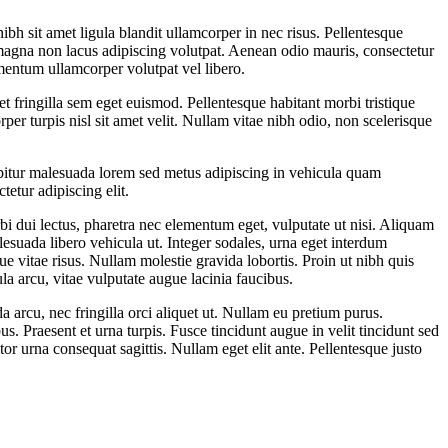
h sit amet ligula blandit ullamcorper in nec risus. Pellentesque
 magna non lacus adipiscing volutpat. Aenean odio mauris, consectetur
lementum ullamcorper volutpat vel libero.
t fringilla sem eget euismod. Pellentesque habitant morbi tristique
per turpis nisl sit amet velit. Nullam vitae nibh odio, non scelerisque
abitur malesuada lorem sed metus adipiscing in vehicula quam
etur adipiscing elit.
bi dui lectus, pharetra nec elementum eget, vulputate ut nisi. Aliquam
lesuada libero vehicula ut. Integer sodales, urna eget interdum
que vitae risus. Nullam molestie gravida lobortis. Proin ut nibh quis
ula arcu, vitae vulputate augue lacinia faucibus.
da arcu, nec fringilla orci aliquet ut. Nullam eu pretium purus.
. Praesent et urna turpis. Fusce tincidunt augue in velit tincidunt sed
or urna consequat sagittis. Nullam eget elit ante. Pellentesque justo